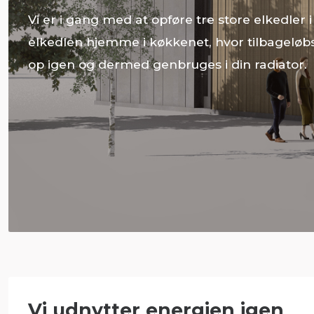
Vi er i gang med at opføre tre store elkedler
elkedlen hjemme i køkkenet, hvor tilbageløb
op igen og dermed genbruges i din radiator.
Vi udnytter energien igen