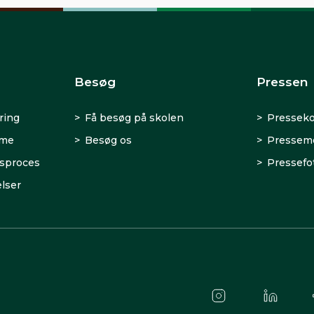
Besøg
Pressen
ring
Få besøg på skolen
Presseko
rme
Besøg os
Presseme
sproces
Pressefo
lser