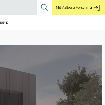
Mit Aalborg Forsyning
jælp