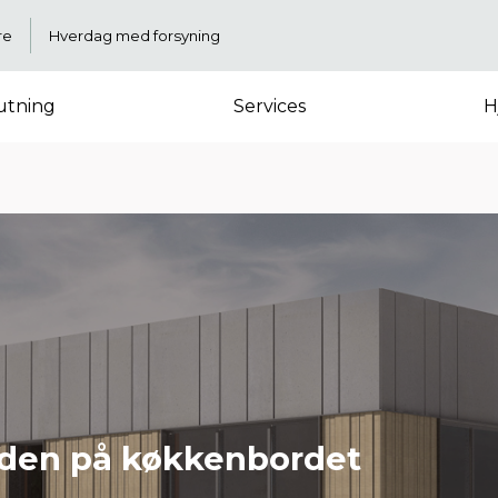
re
Hverdag med forsyning
lutning
Services
H
 den på køkkenbordet