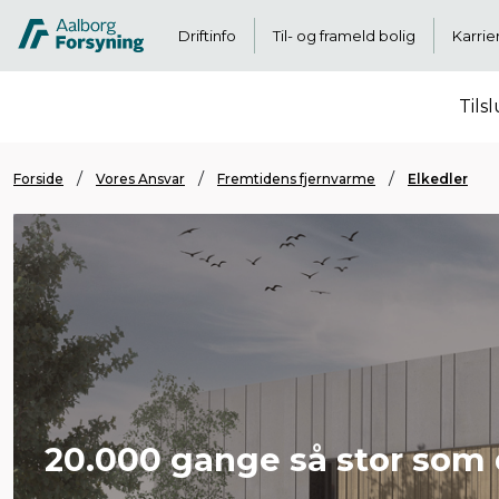
Driftinfo
Til- og frameld bolig
Karrie
Tils
Forside
Vores Ansvar
Fremtidens fjernvarme
Elkedler
20.000 gange så stor som