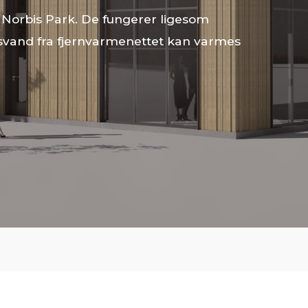
 i Norbis Park. De fungerer ligesom
svand fra fjernvarmenettet kan varmes