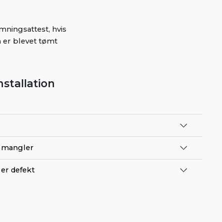
ningsattest, hvis
 er blevet tømt
nstallation
e) mangler
 er defekt