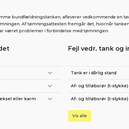
tømme bundfældningstanken, afleverer vedkommende en tøm
mningen. Af tømningsattesten fremgår det, hvornår tanken
 har været problemer i forbindelse med tømningen.
det
Fejl vedr. tank og i
Tank er i dårlig stand
Af- og tilløbsrør (t-stykk
æksel eller karm
Af- og tilløbsrør (t-stykke)
Vis alle