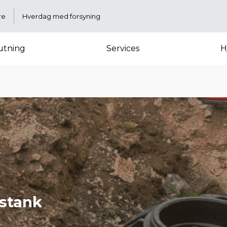
re
Hverdag med forsyning
lutning
Services
H
stank