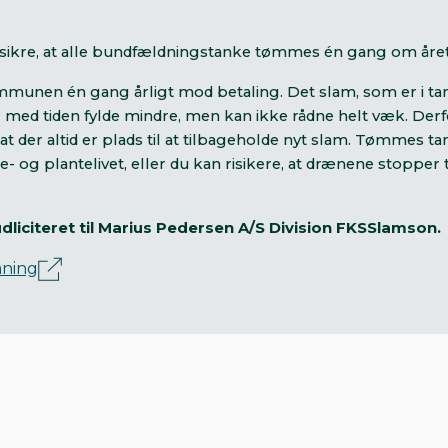
sikre, at alle bundfældningstanke tømmes én gang om året
mmunen én gang årligt mod betaling. Det slam, som er i t
med tiden fylde mindre, men kan ikke rådne helt væk. Derfor
at der altid er plads til at tilbageholde nyt slam. Tømmes ta
 og plantelivet, eller du kan risikere, at drænene stopper t
citeret til Marius Pedersen A/S Division FKSSlamson.
mning