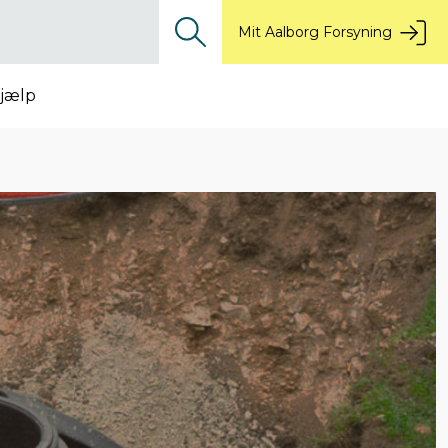
Mit Aalborg Forsyning
jælp