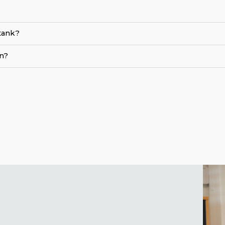
tank?
en?