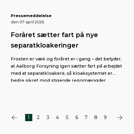
Pressemeddelelse
den 07 april 2026
Foråret sætter fart på nye
separatkloakeringer
Frosten er væk og foråret er i gang – det betyder,
at Aalborg Forsyning igen sætter fart på arbejdet
med at separatkloakere, så kloaksystemet er
bedre sikret mod stigende regnmængder.
1
2
3
4
5
6
7
8
9