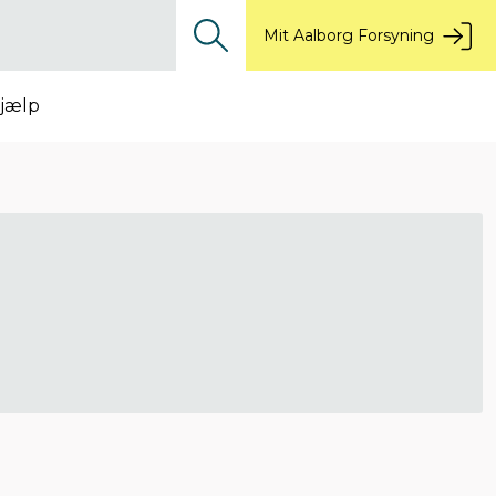
Mit Aalborg Forsyning
jælp