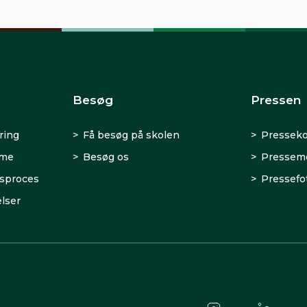
Besøg
Pressen
ring
Få besøg på skolen
Presseko
rme
Besøg os
Presseme
sproces
Pressefo
lser