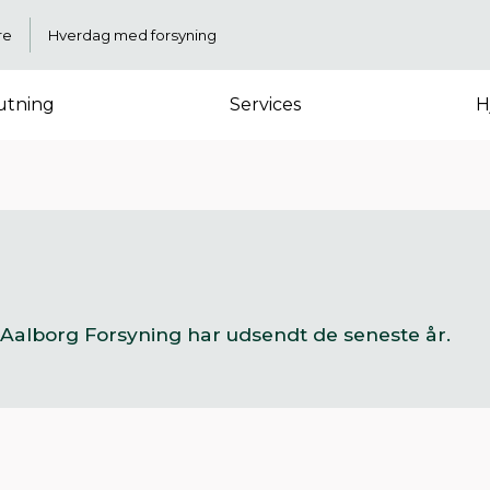
re
Hverdag med forsyning
lutning
Services
H
Aalborg Forsyning har udsendt de seneste år.