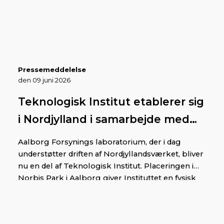
Pressemeddelelse
den 09 juni 2026
Teknologisk Institut etablerer sig
i Nordjylland i samarbejde med
Aalborg Forsyning
Aalborg Forsynings laboratorium, der i dag
understøtter driften af Nordjyllandsværket, bliver
nu en del af Teknologisk Institut. Placeringen i
Norbis Park i Aalborg giver Instituttet en fysisk
base med en central placering tæt på industri,
forsyning og forskningsmiljøer i Nordjylland.