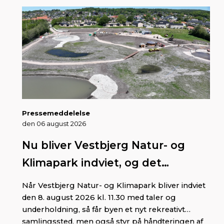
Pressemeddelelse
den 06 august 2026
Nu bliver Vestbjerg Natur- og
Klimapark indviet, og det
kommer byen til gode på flere
Når Vestbjerg Natur- og Klimapark bliver indviet
fronter
den 8. august 2026 kl. 11.30 med taler og
underholdning, så får byen et nyt rekreativt
samlingssted, men også styr på håndteringen af