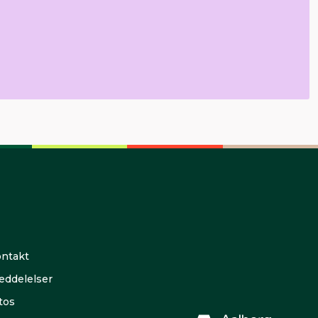
ntakt
ddelelser
tos