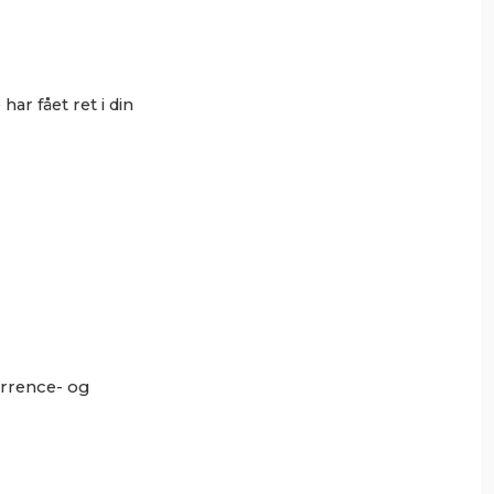
ar fået ret i din
urrence- og