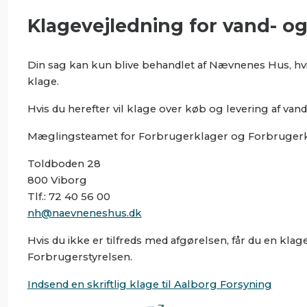
Klagevejledning for vand- o
Din sag kan kun blive behandlet af Nævnenes Hus, hvis d
klage.
Hvis du herefter vil klage over køb og levering af vand
Mæglingsteamet for Forbrugerklager og Forbruge
Toldboden 28
800 Viborg
Tlf.: 72 40 56 00
nh@naevneneshus.dk
Hvis du ikke er tilfreds med afgørelsen, får du en kl
Forbrugerstyrelsen.
Indsend en skriftlig klage til Aalborg Forsyning