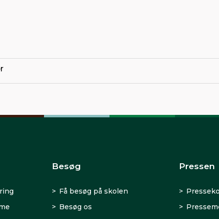
r
Besøg
Pressen
ring
Få besøg på skolen
Presseko
rme
Besøg os
Presseme