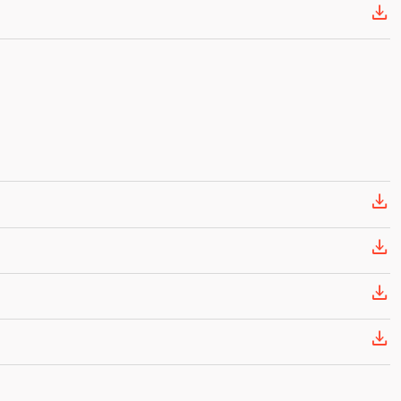




