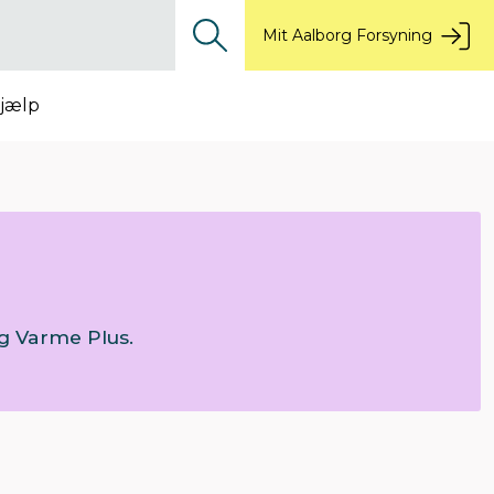
Mit Aalborg Forsyning
jælp
g Varme Plus.