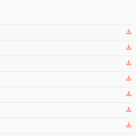






