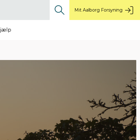
Mit Aalborg Forsyning
jælp