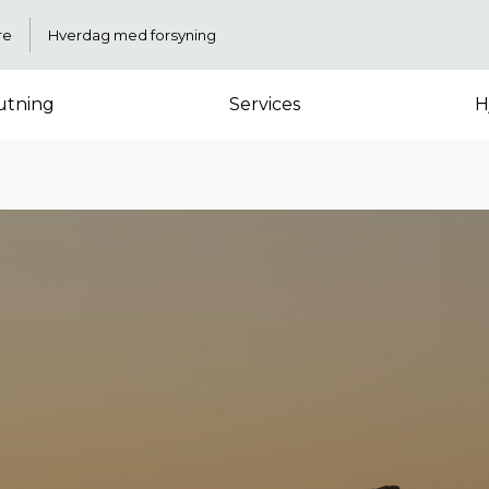
re
Hverdag med forsyning
lutning
Services
H