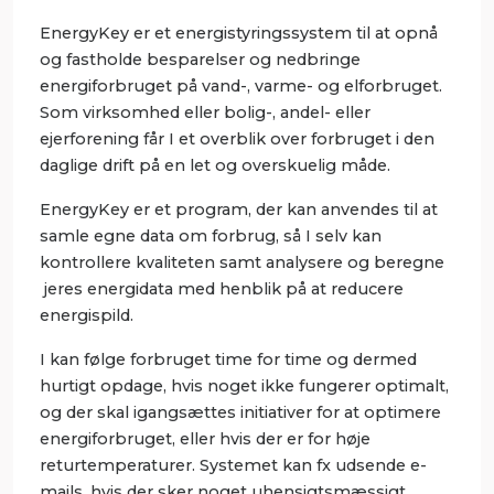
EnergyKey er et energistyringssystem til at opnå
og fastholde besparelser og nedbringe
energiforbruget på vand-, varme- og elforbruget.
Som virksomhed eller bolig-, andel- eller
ejerforening får I et overblik over forbruget i den
daglige drift på en let og overskuelig måde.
EnergyKey er et program, der kan anvendes til at
samle egne data om forbrug, så I selv kan
kontrollere kvaliteten samt analysere og beregne
jeres energidata med henblik på at reducere
energispild.
I kan følge forbruget time for time og dermed
hurtigt opdage, hvis noget ikke fungerer optimalt,
og der skal igangsættes initiativer for at optimere
energiforbruget, eller hvis der er for høje
returtemperaturer. Systemet kan fx udsende e-
mails, hvis der sker noget uhensigtsmæssigt.