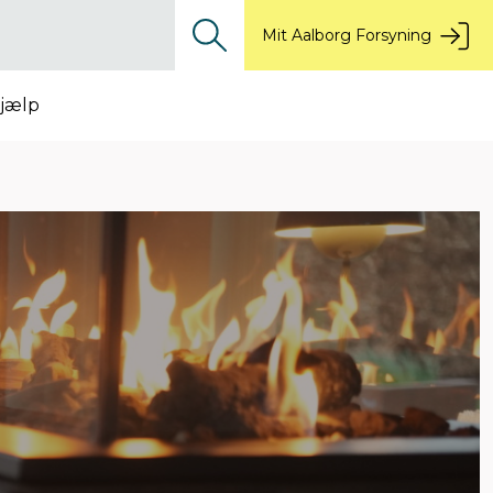
Mit Aalborg Forsyning
jælp