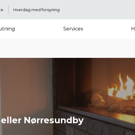
re
Hverdag med forsyning
lutning
Services
H
 eller Nørresundby