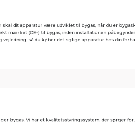
r skal dit apparatur være udviklet til bygas, når du er byg
t mærket (CE-) til bygas, inden installationen påbegyndes
g vejledning, så du køber det rigtige apparatur hos din forha
r bygas. Vi har et kvalitetsstyringssystem, der sørger for