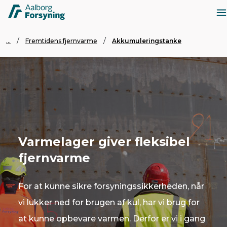
...
Fremtidens fjernvarme
Akkumuleringstanke
Varmelager giver fleksibel
fjernvarme
For at kunne sikre forsyningssikkerheden, når
vi lukker ned for brugen af kul, har vi brug for
at kunne opbevare varmen. Derfor er vi i gang